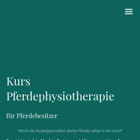
Kurs
Pferdephysiotherapie
für Pferdebesitzer
"Nimm die Muskelgesundheit deines Pferdes selber in die Hand!"